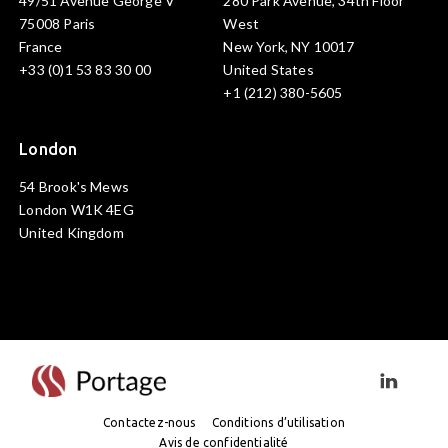
49/51 Avenue George V
280 Park Avenue, 34th Floor
75008 Paris
West
France
New York, NY 10017
+33 (0)1 53 83 30 00
United States
+1 (212) 380-5605
London
54 Brook's Mews
London W1K 4EG
United Kingdom
Visiter l
Contactez-nous
Conditions d’utilisation
Avis de confidentialité