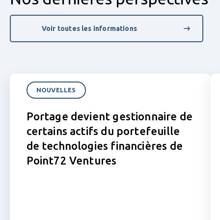
Voir toutes les informations
Read Portage devient gestionnaire de certains actifs du port
Re
NOUVELLES
Portage devient gestionnaire de
certains actifs du portefeuille
de technologies financières de
Point72 Ventures