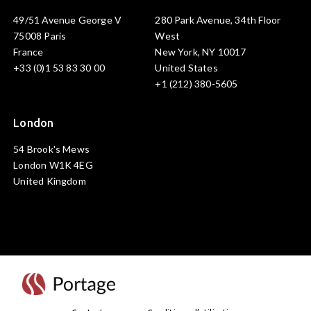
49/51 Avenue George V
280 Park Avenue, 34th Floor
75008 Paris
West
France
New York, NY 10017
+33 (0)1 53 83 30 00
United States
+1 (212) 380-5605
London
54 Brook's Mews
London W1K 4EG
United Kingdom
Visite