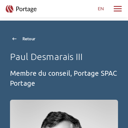
skip to main content
EN
Bascul
Retour
Paul Desmarais III
Membre du conseil, Portage SPAC
Portage