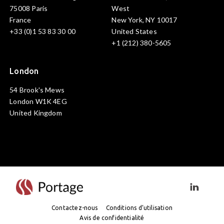
75008 Paris
West
France
New York, NY 10017
+33 (0)1 53 83 30 00
United States
+1 (212) 380-5605
London
54 Brook's Mews
London W1K 4EG
United Kingdom
Visiter l
Contactez-nous
Conditions d’utilisation
Avis de confidentialité