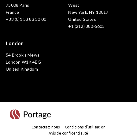
75008 Paris
West
France
New York, NY 10017
+33 (0)1 53 83 30 00
United States
+1 (212) 380-5605
London
54 Brook's Mews
London W1K 4EG
United Kingdom
Visite
Contactez-nous
Conditions d’utilisation
Avis de confidentialité