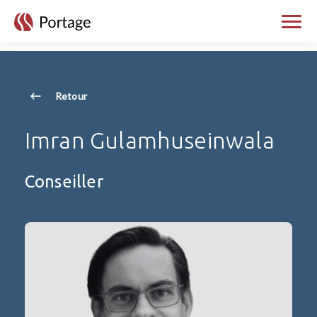
skip to main content
Bascul
Retour
Imran Gulamhuseinwala
Conseiller