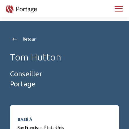
skip to main content
Bascul
Retour
Tom Hutton
Conseiller
Portage
BASÉ À
San Francisco, États-Unis