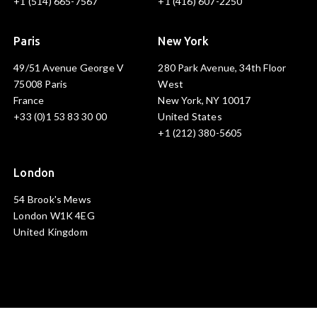
+1 (514) 665-7567
+1 (416) 607-2250
Paris
New York
49/51 Avenue George V
280 Park Avenue, 34th Floor
75008 Paris
West
France
New York, NY 10017
+33 (0)1 53 83 30 00
United States
+1 (212) 380-5605
London
54 Brook's Mews
London W1K 4EG
United Kingdom