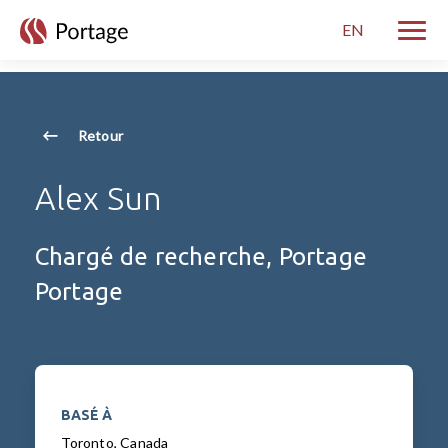
skip to main content
EN
Bascul
Retour
Alex Sun
Chargé de recherche, Portage
Portage
BASÉ À
Toronto, Canada